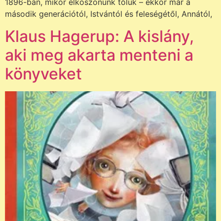
1896-ban, mikor elköszönünk tőlük – ekkor már a
második generációtól, Istvántól és feleségétől, Annától,
Klaus Hagerup: A kislány,
aki meg akarta menteni a
könyveket