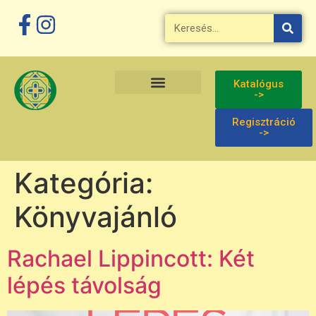
Megszakítás
Katalógus
->
Regisztráció
->
Kategória:
Könyvajánló
Rachael Lippincott: Két
lépés távolság