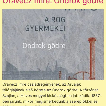
Oravecz Imre: Ondrok gödre
Oravecz Imre családregényének, az Árvaiak
trilógiájának első kötete az Ondrok gödre. A történet
Szajlán, a Heves megyei kisközségben játszódik. 1857-
ben járunk, mikor megismerkedünk a szereplőkkel és