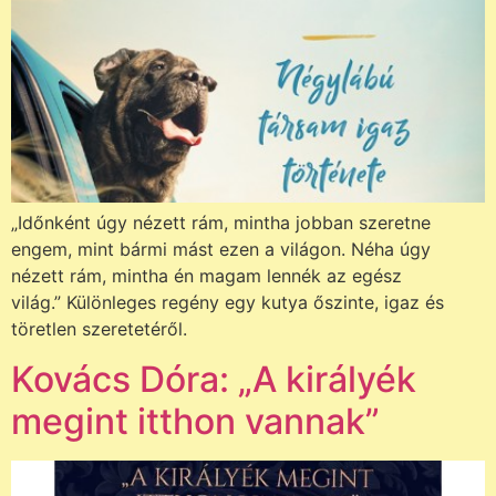
„Időnként úgy nézett rám, mintha jobban szeretne
engem, mint bármi mást ezen a világon. Néha úgy
nézett rám, mintha én magam lennék az egész
világ.” Különleges regény egy kutya őszinte, igaz és
töretlen szeretetéről.
Kovács Dóra: „A királyék
megint itthon vannak”