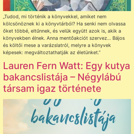
„Tudod, mi történik a könyvekkel, amiket nem
kölcsönöznek ki a könyvtárból? Ha senki nem olvassa
őket többé, eltűnnek, és velük együtt azok is, akik a
könyvekben élnek. Anna mentőakciót szervez… Bájos
és költői mese a varázslatról, melyre a könyvek
képesek: megváltoztathatják az életünket.”
Lauren Fern Watt: Egy kutya
bakancslistája – Négylábú
társam igaz története