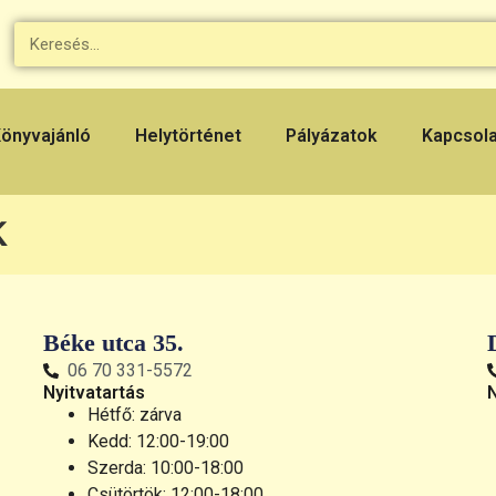
önyvajánló
Helytörténet
Pályázatok
Kapcsol
k
Béke utca 35.
06 70 331-5572
Nyitvatartás
Hétfő: zárva
Kedd: 12:00-19:00
Szerda: 10:00-18:00
Csütörtök: 12:00-18:00