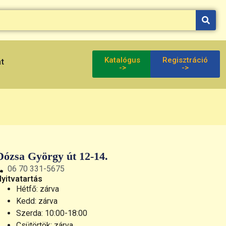
Katalógus
Regisztráció
at
->
->
Dózsa György út 12-14.
06 70 331-5675
Nyitvatartás
Hétfő: zárva
Kedd: zárva
Szerda: 10:00-18:00
Csütörtök: zárva