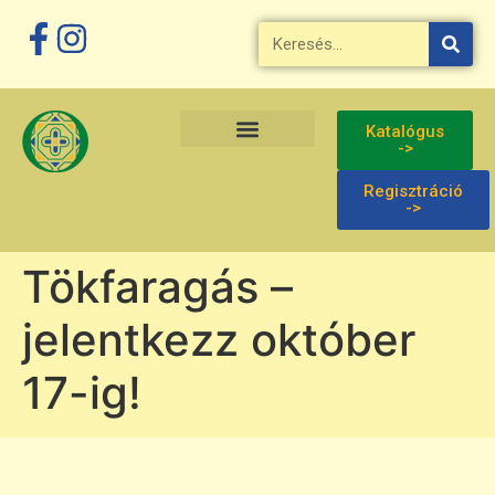
Megszakítás
Katalógus
->
Regisztráció
->
Tökfaragás –
jelentkezz október
17-ig!