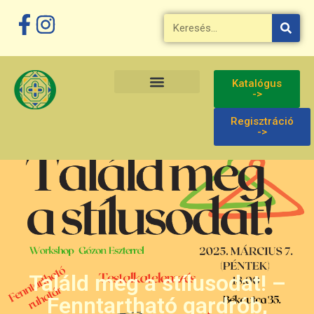
Katalógus
->
Regisztráció
->
Találd meg a stílusodat! –
Fenntartható gardrób,