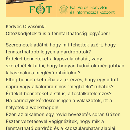
Kedves Olvasóink!
Öltözködjetek ti is a fenntarthatóság jegyében!
Szeretnétek átlátni, hogy mit tehettek azért, hogy
fenntarthatóbb legyen a gardróbotok?
Érdekel benneteket a kapszularuhatár, vagy
szeretnétek tudni, hogy hogyan tudnátok még jobban
kihasználni a meglévő ruháitokat?
Elfog benneteket néha az az érzés, hogy egy adott
napra vagy alkalomra nincs "megfelelő" ruhátok?
Érdekel benneteket a stílus, a testalkatelemzés?
Ha bármelyik kérdésre is igen a válaszotok, itt a
helyetek a workshopon!
Ezen az alkalmon egy rövid bevezetés során Gózon
Eszter vezetésével végignézitek, hogy mik a
fenntartható gardrób és a kapszularuhatár alapjai,