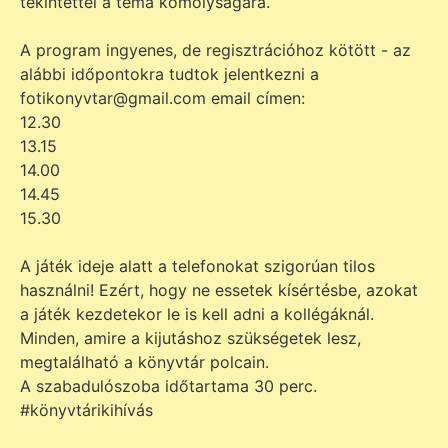
tekintettel a téma komolyságára.
A program ingyenes, de regisztrációhoz kötött - az
alábbi időpontokra tudtok jelentkezni a
fotikonyvtar@gmail.com email címen:
12.30
13.15
14.00
14.45
15.30
A játék ideje alatt a telefonokat szigorúan tilos
használni! Ezért, hogy ne essetek kísértésbe, azokat
a játék kezdetekor le is kell adni a kollégáknál.
Minden, amire a kijutáshoz szükségetek lesz,
megtalálható a könyvtár polcain.
A szabadulószoba időtartama 30 perc.
#könyvtárikihívás