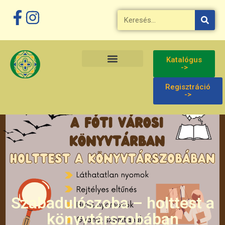
Katalógus
->
Regisztráció
->
Szabadulószoba – holttest a
könyvtárszobában