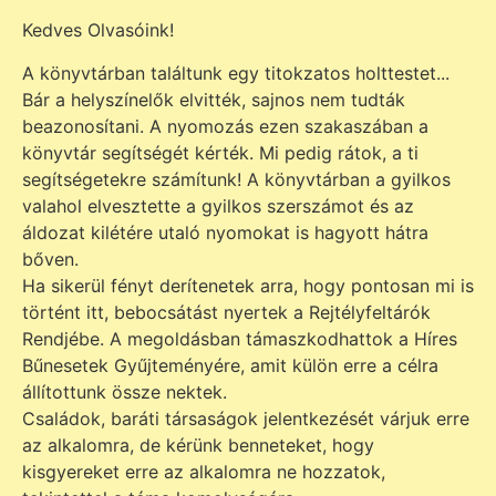
Kedves Olvasóink!
A könyvtárban találtunk egy titokzatos holttestet...
Bár a helyszínelők elvitték, sajnos nem tudták
beazonosítani. A nyomozás ezen szakaszában a
könyvtár segítségét kérték. Mi pedig rátok, a ti
segítségetekre számítunk! A könyvtárban a gyilkos
valahol elvesztette a gyilkos szerszámot és az
áldozat kilétére utaló nyomokat is hagyott hátra
bőven.
Ha sikerül fényt derítenetek arra, hogy pontosan mi is
történt itt, bebocsátást nyertek a Rejtélyfeltárók
Rendjébe. A megoldásban támaszkodhattok a Híres
Bűnesetek Gyűjteményére, amit külön erre a célra
állítottunk össze nektek.
Családok, baráti társaságok jelentkezését várjuk erre
az alkalomra, de kérünk benneteket, hogy
kisgyereket erre az alkalomra ne hozzatok,