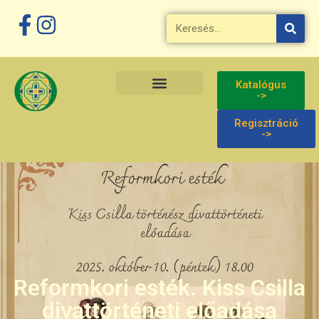
Katalógus
->
Regisztráció
->
Reformkori esték. Kiss Csilla
divattörténeti előadása