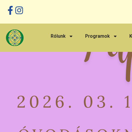
Rólunk
Programok
K