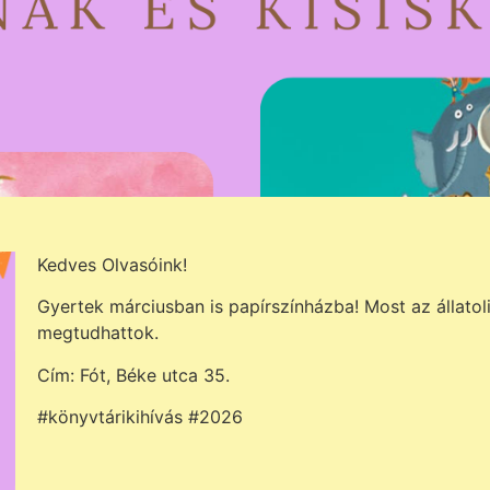
Kedves Olvasóink!
Gyertek márciusban is papírszínházba! Most az állatol
megtudhattok.
Cím: Fót, Béke utca 35.
#könyvtárikihívás #2026