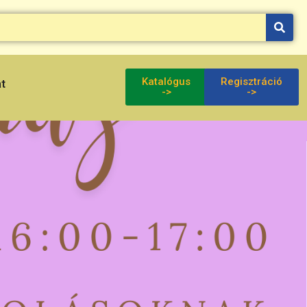
Katalógus
Regisztráció
at
->
->