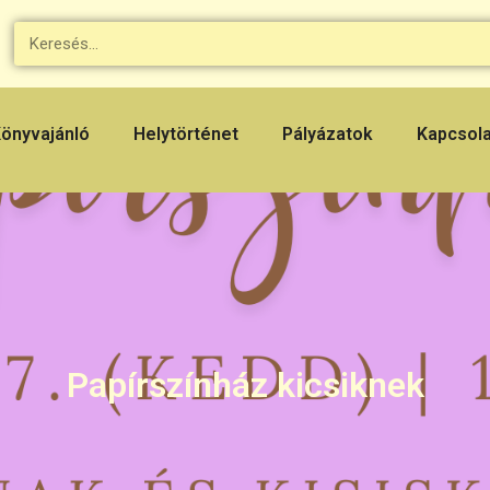
önyvajánló
Helytörténet
Pályázatok
Kapcsol
Papírszínház kicsiknek