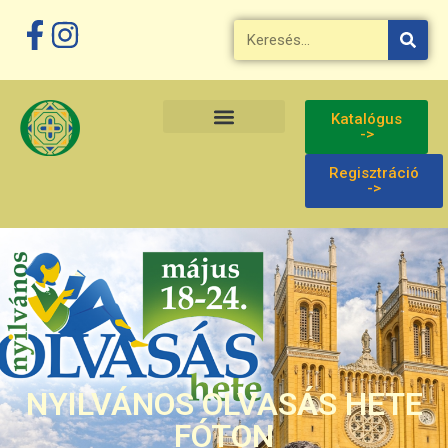
Katalógus
->
Regisztráció
->
NYILVÁNOS OLVASÁS HETE
FÓTON