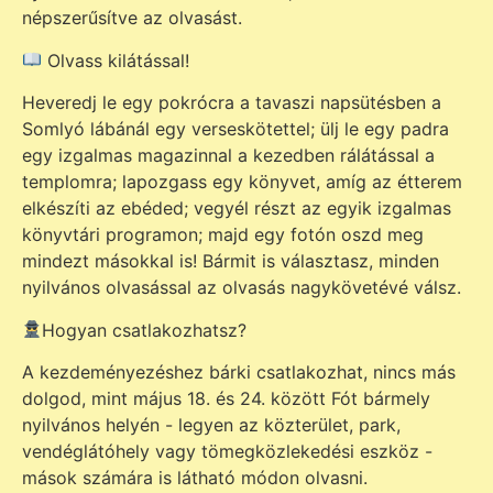
népszerűsítve az olvasást.
Olvass kilátással!
Heveredj le egy pokrócra a tavaszi napsütésben a
Somlyó lábánál egy verseskötettel; ülj le egy padra
egy izgalmas magazinnal a kezedben rálátással a
templomra; lapozgass egy könyvet, amíg az étterem
elkészíti az ebéded; vegyél részt az egyik izgalmas
könyvtári programon; majd egy fotón oszd meg
mindezt másokkal is! Bármit is választasz, minden
nyilvános olvasással az olvasás nagykövetévé válsz.
Hogyan csatlakozhatsz?
A kezdeményezéshez bárki csatlakozhat, nincs más
dolgod, mint május 18. és 24. között Fót bármely
nyilvános helyén - legyen az közterület, park,
vendéglátóhely vagy tömegközlekedési eszköz -
mások számára is látható módon olvasni.