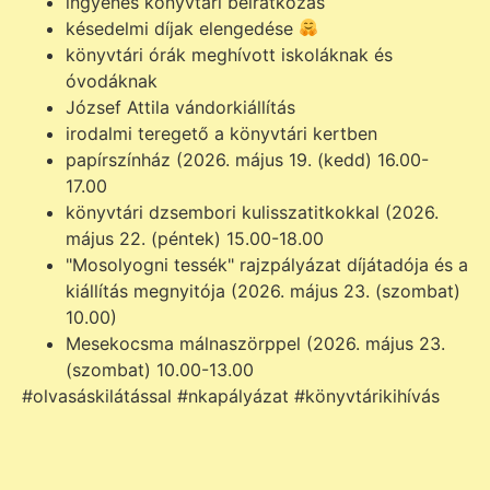
ingyenes könyvtári beiratkozás
késedelmi díjak elengedése
könyvtári órák meghívott iskoláknak és
óvodáknak
József Attila vándorkiállítás
irodalmi teregető a könyvtári kertben
papírszínház (2026. május 19. (kedd) 16.00-
17.00
könyvtári dzsembori kulisszatitkokkal (2026.
május 22. (péntek) 15.00-18.00
"Mosolyogni tessék" rajzpályázat díjátadója és a
kiállítás megnyitója (2026. május 23. (szombat)
10.00)
Mesekocsma málnaszörppel (2026. május 23.
(szombat) 10.00-13.00
#olvasáskilátással #nkapályázat #könyvtárikihívás