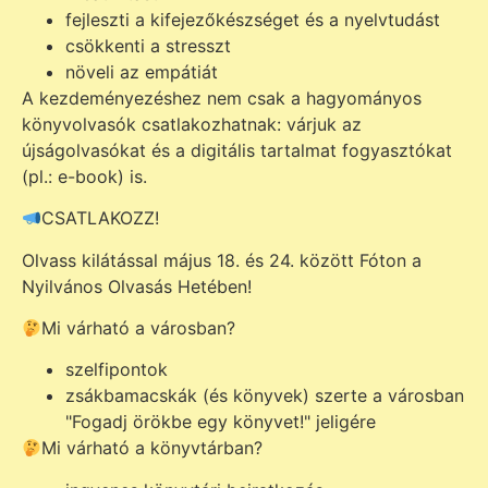
fejleszti a kifejezőkészséget és a nyelvtudást
csökkenti a stresszt
növeli az empátiát
A kezdeményezéshez nem csak a hagyományos
könyvolvasók csatlakozhatnak: várjuk az
újságolvasókat és a digitális tartalmat fogyasztókat
(pl.: e-book) is.
CSATLAKOZZ!
Olvass kilátással május 18. és 24. között Fóton a
Nyilvános Olvasás Hetében!
Mi várható a városban?
szelfipontok
zsákbamacskák (és könyvek) szerte a városban
"Fogadj örökbe egy könyvet!" jeligére
Mi várható a könyvtárban?