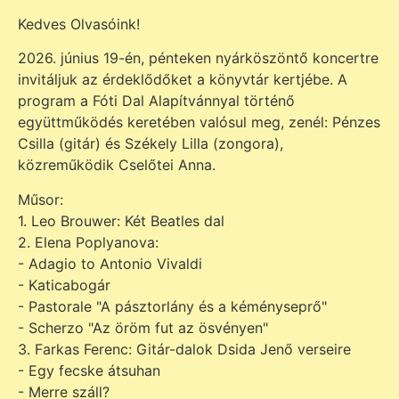
Kedves Olvasóink!
2026. június 19-én, pénteken nyárköszöntő koncertre
invitáljuk az érdeklődőket a könyvtár kertjébe. A
program a Fóti Dal Alapítvánnyal történő
együttműködés keretében valósul meg, zenél: Pénzes
Csilla (gitár) és Székely Lilla (zongora),
közreműködik Cselőtei Anna.
Műsor:
1. Leo Brouwer: Két Beatles dal
2. Elena Poplyanova:
- Adagio to Antonio Vivaldi
- Katicabogár
- Pastorale "A pásztorlány és a kéményseprő"
- Scherzo "Az öröm fut az ösvényen"
3. Farkas Ferenc: Gitár-dalok Dsida Jenő verseire
- Egy fecske átsuhan
- Merre száll?