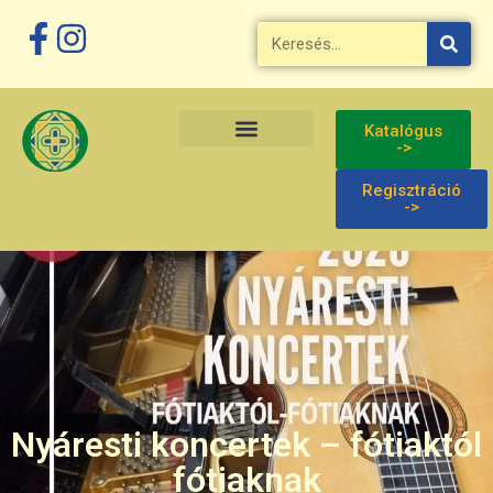
Katalógus
->
Regisztráció
->
Nyáresti koncertek – fótiaktól
fótiaknak