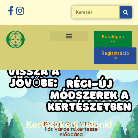
Katalógus
->
Regisztráció
->
Kertészkedj velünk!