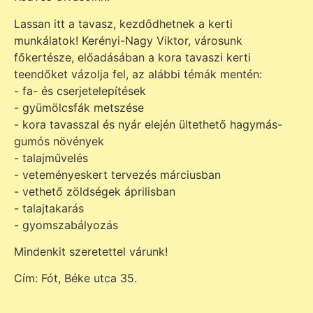
Lassan itt a tavasz, kezdődhetnek a kerti
munkálatok! Kerényi-Nagy Viktor, városunk
főkertésze, előadásában a kora tavaszi kerti
teendőket vázolja fel, az alábbi témák mentén:
- fa- és cserjetelepítések
- gyümölcsfák metszése
- kora tavasszal és nyár elején ültethető hagymás-
gumós növények
- talajművelés
- veteményeskert tervezés márciusban
- vethető zöldségek áprilisban
- talajtakarás
- gyomszabályozás
Mindenkit szeretettel várunk!
Cím: Fót, Béke utca 35.