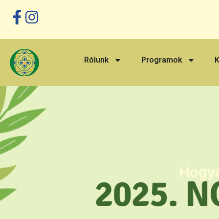
Rólunk
Programok
K
Hogya