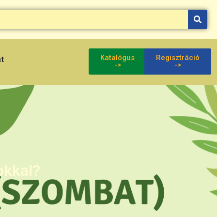
Katalógus
Regisztráció
at
->
->
okkal?