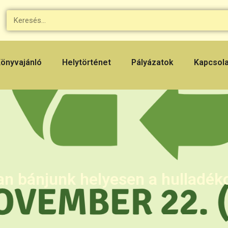
önyvajánló
Helytörténet
Pályázatok
Kapcsol
n bánjunk helyesen a hulladék