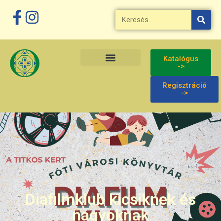
Katalógus
->
Regisztráció
->
Diafilmklub kicsiknek és
nagyoknak