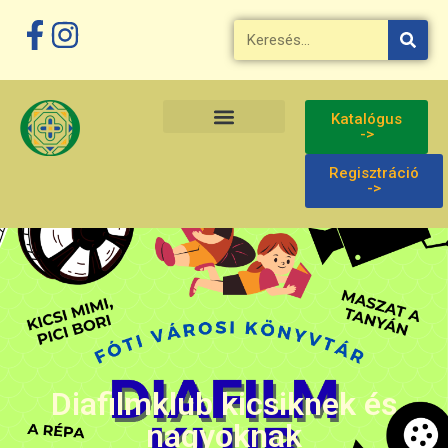
Katalógus
->
Regisztráció
->
Diafilmklub kicsiknek és
nagyoknak