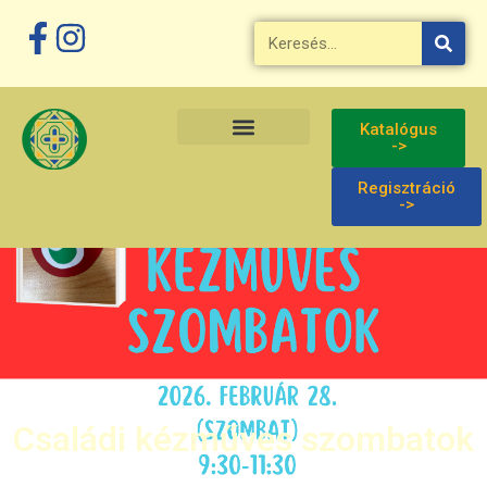
Katalógus
->
Regisztráció
->
Családi kézműves szombatok