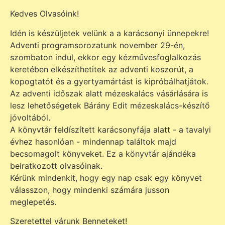
Kedves Olvasóink!
Idén is készüljetek velünk a a karácsonyi ünnepekre!
Adventi programsorozatunk november 29-én,
szombaton indul, ekkor egy kézművesfoglalkozás
keretében elkészíthetitek az adventi koszorút, a
kopogtatót és a gyertyamártást is kipróbálhatjátok.
Az adventi időszak alatt mézeskalács vásárlására is
lesz lehetőségetek Bárány Edit mézeskalács-készítő
jóvoltából.
A könyvtár feldíszített karácsonyfája alatt - a tavalyi
évhez hasonlóan - mindennap találtok majd
becsomagolt könyveket. Ez a könyvtár ajándéka
beiratkozott olvasóinak.
Kérünk mindenkit, hogy egy nap csak egy könyvet
válasszon, hogy mindenki számára jusson
meglepetés.
Szeretettel várunk Benneteket!