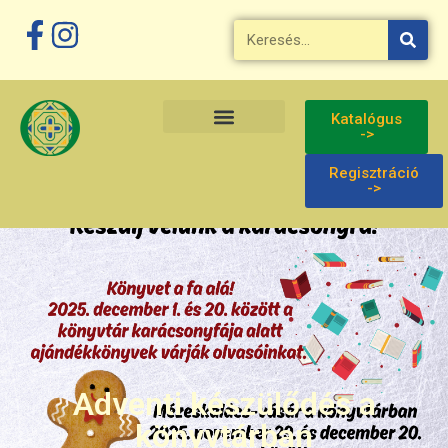
Katalógus
->
Regisztráció
->
Adventi készülődés a
könyvtárban