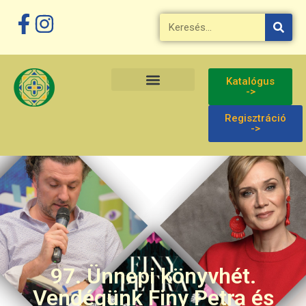
Katalógus
->
Regisztráció
->
97. Ünnepi könyvhét.
Vendégünk Finy Petra és