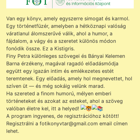
Van egy könyv, amely egyszerre simogat és karmol.
Egy történetfüzér, amelyben a hétköznapi valóság
váratlanul álomszerűvé válik, ahol a humor, a
fájdalom, a vágy és a szeretet különös módon
fonódik össze. Ez a Kistigris.
Finy Petra különleges szövegei és Bányai Kelemen
Barna érzékeny, magával ragadó előadásmódja
együtt egy igazán intim és emlékezetes estét
teremtenek. Egy előadás, amely hol megnevettet, hol
szíven üt — és még sokáig velünk marad.
Ha szereted a finom humorú, mélyen emberi
történeteket és azokat az esteket, ahol a szöveg
valóban életre kel, itt a helyed!
A program ingyenes, de regisztrációhoz kötött!
Regisztrálni a fotikonyvtar@gmail.com email címen
lehet.