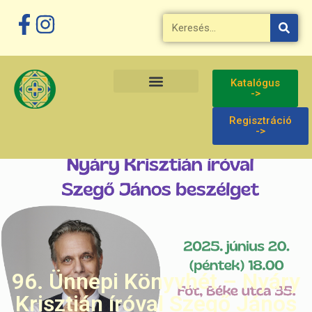
Katalógus
->
Regisztráció
->
96. Ünnepi Könyvhét – Nyáry
Krisztián íróval Szegő János