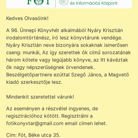
Kedves Olvasóink!
A 96. Ünnepi Könyvhét alkalmából Nyáry Krisztián
irodalomtörténész, író lesz könyvtárunk vendége.
Nyáry Krisztián neve bizonyára sokaknak ismerősen
cseng: munkái, Az így szerettek ők című sorozatának
három kötete vagy legújabb könyve, az Itt kávéztak
ők nagy népszerűségnek örvendenek.
Beszélgetőpartnere ezúttal Szegő János, a Magvető
kiadó szerkesztője lesz.
Mindenkit szeretettel várunk!
Az eseményen a részvétel ingyenes, de
regisztrációhoz kötött. Regisztrálni a
fotikonyvtar@gmail.com email címen lehet.
Cím: Fót, Béke utca 35.