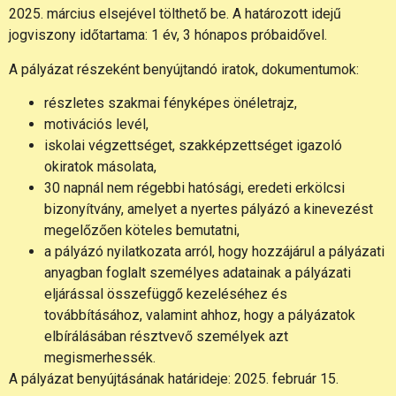
2025. március elsejével tölthető be. A határozott idejű
jogviszony időtartama: 1 év, 3 hónapos próbaidővel.
A pályázat részeként benyújtandó iratok, dokumentumok:
részletes szakmai fényképes önéletrajz,
motivációs levél,
iskolai végzettséget, szakképzettséget igazoló
okiratok másolata,
30 napnál nem régebbi hatósági, eredeti erkölcsi
bizonyítvány, amelyet a nyertes pályázó a kinevezést
megelőzően köteles bemutatni,
a pályázó nyilatkozata arról, hogy hozzájárul a pályázati
anyagban foglalt személyes adatainak a pályázati
eljárással összefüggő kezeléséhez és
továbbításához, valamint ahhoz, hogy a pályázatok
elbírálásában résztvevő személyek azt
megismerhessék.
A pályázat benyújtásának határideje: 2025. február 15.