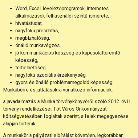
Word, Excel, levelezőprogramok, internetes
alkalmazások felhasználói szintű ismerete,
hivatástudat,
nagyfokú precizitás,
megbízhatóság,
önálló munkavégzés,
jó kommunikációs készség és kapcsolatteremtő
képesség,
terhelhetőség,
nagyfokú szociális érzékenység,
gyors és önálló problémamegoldó képesség.
Munkabérre és juttatásokra vonatkozó információk:
a javadalmazás a Munka törvénykönyvéről szóló 2012. évi I.
törvény rendelkezései, Fót Város Önkormányzat
költségvetésében foglaltak szerint, a felek megegyezése
alapján történik.
A munkakör a pályázati elbírálást követően, legkorábban