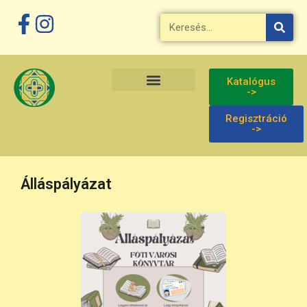
Katalógus
->
Regisztráció
->
Álláspályázat