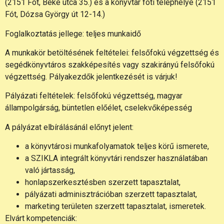
(2151 Fót, Béke utca 35.) és a könyvtár fóti telephelye (2151
Fót, Dózsa György út 12-14.)
Foglalkoztatás jellege: teljes munkaidő
A munkakör betöltésének feltételei: felsőfokú végzettség és
segédkönyvtáros szakképesítés vagy szakirányú felsőfokú
végzettség. Pályakezdők jelentkezését is várjuk!
Pályázati feltételek: felsőfokú végzettség, magyar
állampolgárság, büntetlen előélet, cselekvőképesség
A pályázat elbírálásánál előnyt jelent:
a könyvtárosi munkafolyamatok teljes körű ismerete,
a SZIKLA integrált könyvtári rendszer használatában
való jártasság,
honlapszerkesztésben szerzett tapasztalat,
pályázati adminisztrációban szerzett tapasztalat,
marketing területen szerzett tapasztalat, ismeretek.
Elvárt kompetenciák: