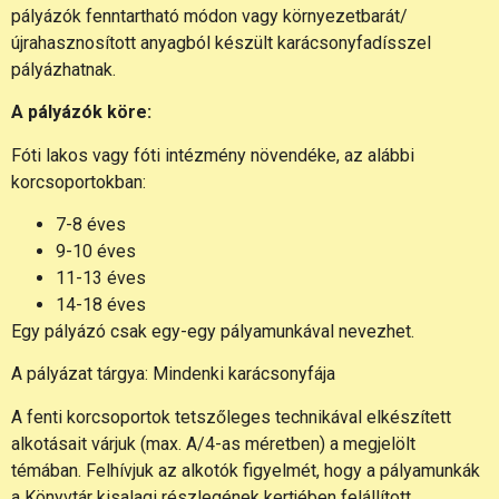
pályázók fenntartható módon vagy környezetbarát/
újrahasznosított anyagból készült karácsonyfadísszel
pályázhatnak.
A pályázók köre:
Fóti lakos vagy fóti intézmény növendéke, az alábbi
korcsoportokban:
7-8 éves
9-10 éves
11-13 éves
14-18 éves
Egy pályázó csak egy-egy pályamunkával nevezhet.
A pályázat tárgya: Mindenki karácsonyfája
A fenti korcsoportok tetszőleges technikával elkészített
alkotásait várjuk (max. A/4-as méretben) a megjelölt
témában. Felhívjuk az alkotók figyelmét, hogy a pályamunkák
a Könyvtár kisalagi részlegének kertjében felállított