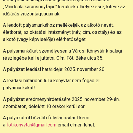
„Mindenki karácsonyfáján” kerülnek elhelyezésre, kitéve az
időjárás viszontagságainak.
A leadott pályamunkához mellékeljék az alkotó nevét,
életkorát, az oktatási intézményt (név, cím, osztály) és az
alkotó (vagy képviselője) elérhetőségét.
A pályamunkákat személyesen a Városi Könyvtár kisalagi
részlegébe kell eljuttatni. Cím: Fót, Béke utca 35.
A pályázat leadási határideje: 2025. november 20.
A leadási határidőn túl a könyvtár nem fogad el
pályamunkákat!
A pályázat eredményhirdetésére 2025. november 29-én,
szombaton, délelőtt 10 órakor kerül sor.
A pályázatról bővebb felvilágosítást kérni
a
fotikonyvtar@gmail.com
email címen lehet.