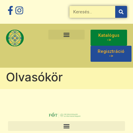
Megszakítás
Katalógus
->
Regisztráció
->
Olvasókör