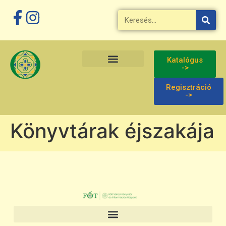
Megszakítás
Katalógus
->
Regisztráció
->
Könyvtárak éjszakája