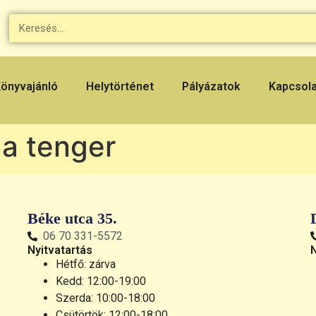
önyvajánló
Helytörténet
Pályázatok
Kapcsol
 a tenger
Béke utca 35.
06 70 331-5572
Nyitvatartás
Hétfő: zárva
Kedd: 12:00-19:00
Szerda: 10:00-18:00
Csütörtök: 12:00-18:00