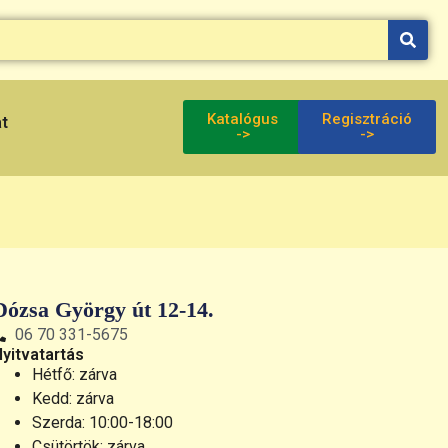
Katalógus
Regisztráció
at
->
->
Dózsa György út 12-14.
06 70 331-5675
Nyitvatartás
Hétfő: zárva
Kedd: zárva
Szerda: 10:00-18:00
Csütörtök: zárva