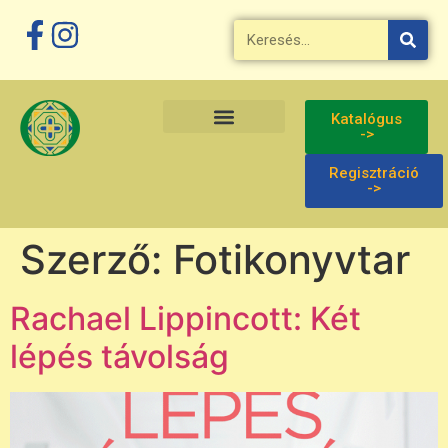
Megszakítás
Katalógus
->
Regisztráció
->
Szerző:
Fotikonyvtar
Rachael Lippincott: Két
lépés távolság