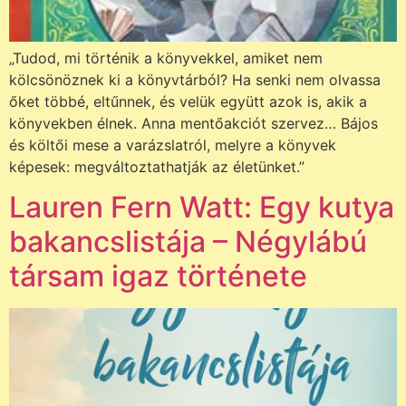
„Tudod, mi történik a könyvekkel, amiket nem
kölcsönöznek ki a könyvtárból? Ha senki nem olvassa
őket többé, eltűnnek, és velük együtt azok is, akik a
könyvekben élnek. Anna mentőakciót szervez… Bájos
és költői mese a varázslatról, melyre a könyvek
képesek: megváltoztathatják az életünket.”
Lauren Fern Watt: Egy kutya
bakancslistája – Négylábú
társam igaz története