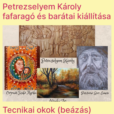
Petrezselyem Károly
fafaragó és barátai kiállítása
Tecnikai okok (beázás)