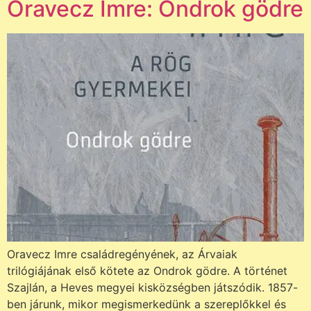
Oravecz Imre: Ondrok gödre
Oravecz Imre családregényének, az Árvaiak
trilógiájának első kötete az Ondrok gödre. A történet
Szajlán, a Heves megyei kisközségben játszódik. 1857-
ben járunk, mikor megismerkedünk a szereplőkkel és