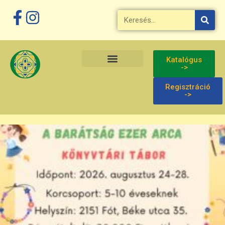
Megszakítás
Katalógus
->
Regisztráció
->