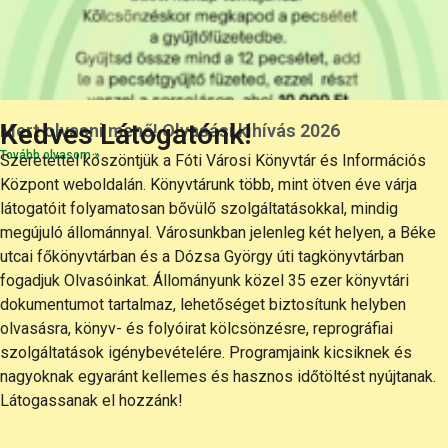
Kedves Látogatónk!
Mert olvasni menő! Olvasási kihívás 2026
Tovább olvasom »
Szeretettel köszöntjük a Fóti Városi Könyvtár és Információs
Központ weboldalán. Könyvtárunk több, mint ötven éve várja
látogatóit folyamatosan bővülő szolgáltatásokkal, mindig
megújuló állománnyal. Városunkban jelenleg két helyen, a Béke
utcai főkönyvtárban és a Dózsa György úti tagkönyvtárban
fogadjuk Olvasóinkat. Állományunk közel 35 ezer könyvtári
dokumentumot tartalmaz, lehetőséget biztosítunk helyben
olvasásra, könyv- és folyóirat kölcsönzésre, reprográfiai
szolgáltatások igénybevételére. Programjaink kicsiknek és
nagyoknak egyaránt kellemes és hasznos időtöltést nyújtanak.
Látogassanak el hozzánk!